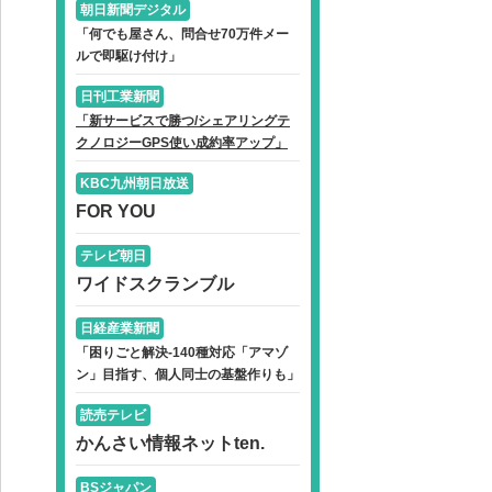
朝日新聞デジタル
「何でも屋さん、問合せ70万件メー
ルで即駆け付け」
日刊工業新聞
「新サービスで勝つ/シェアリングテ
クノロジーGPS使い成約率アップ」
KBC九州朝日放送
FOR YOU
テレビ朝日
ワイドスクランブル
日経産業新聞
「困りごと解決-140種対応「アマゾ
ン」目指す、個人同士の基盤作りも」
読売テレビ
かんさい情報ネットten.
BSジャパン