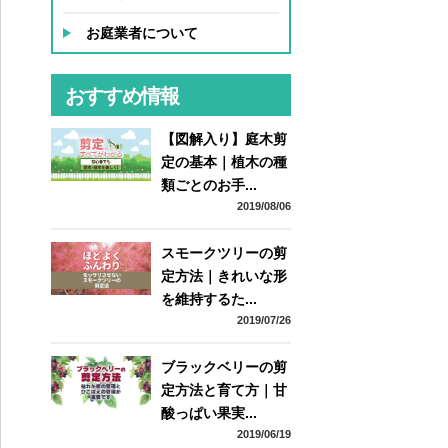
お庭業者について
おすすめ情報
【図解入り】庭木剪
定の基本｜植木の種
類ごとのお手...
2019/08/06
スモークツリーの剪
定方法｜きれいな形
を維持するた...
2019/07/26
ブラックベリーの剪
定方法と育て方｜甘
酸っぱい果実...
2019/06/19