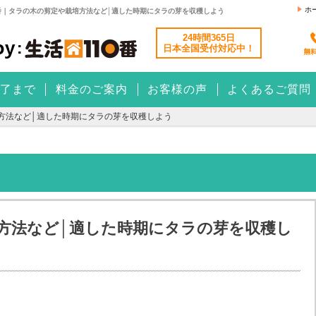
ホ
番｜タラの木の剪定や栽培方法など│適した時期にタラの芽を収穫しよう
24時間365日
日本全国
受付対応中！
了まで
料金のご案内
お客様の声
よくあるご質問
方法など│適した時期にタラの芽を収穫しよう
方法など│適した時期にタラの芽を収穫し