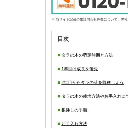
0120-
※ 当サイト記載の累計問合せ件数について、弊
目次
タラの木の剪定時期と方法
1年目は成長を優先
2年目からタラの芽を収穫しよう
タラの木の栽培方法やお手入れに
根挿しの手順
お手入れ方法