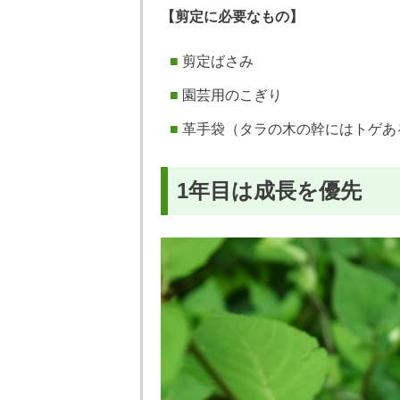
【剪定に必要なもの】
剪定ばさみ
園芸用のこぎり
革手袋（タラの木の幹にはトゲあ
1年目は成長を優先