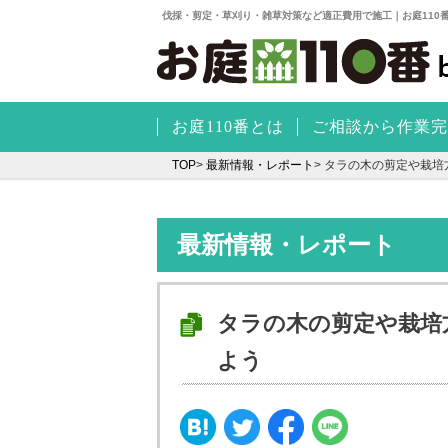
伐採・剪定・草刈り・雑草対策など適正費用で施工｜お庭110
お庭110番とは
ご相談から作業完
TOP
>
最新情報・レポート
>
タラの木の剪定や栽培
最新情報・レポート
タラの木の剪定や栽培
よう