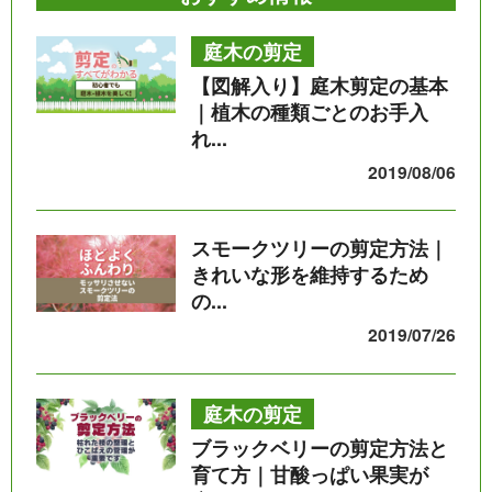
庭木の剪定
【図解入り】庭木剪定の基本
｜植木の種類ごとのお手入
れ...
2019/08/06
スモークツリーの剪定方法｜
きれいな形を維持するため
の...
2019/07/26
庭木の剪定
ブラックベリーの剪定方法と
育て方｜甘酸っぱい果実が