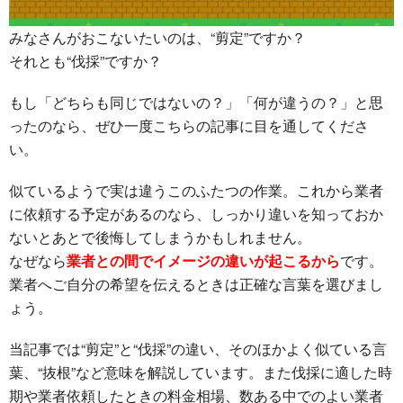
みなさんがおこないたいのは、
“剪定”
ですか？
それとも
“伐採”
ですか？
もし
「どちらも同じではないの？」「何が違うの？」
と思
ったのなら、ぜひ一度こちらの記事に目を通してくださ
い。
似ているようで実は違うこのふたつの作業。これから業者
に依頼する予定があるのなら、しっかり違いを知っておか
ないとあとで後悔してしまうかもしれません。
なぜなら
業者との間でイメージの違いが起こるから
です。
業者へご自分の希望を伝えるときは正確な言葉を選びまし
ょう。
当記事では“剪定”と“伐採”の違い、そのほかよく似ている言
葉、“抜根”など意味を解説しています。また伐採に適した時
期や業者依頼したときの料金相場、数ある中でのよい業者