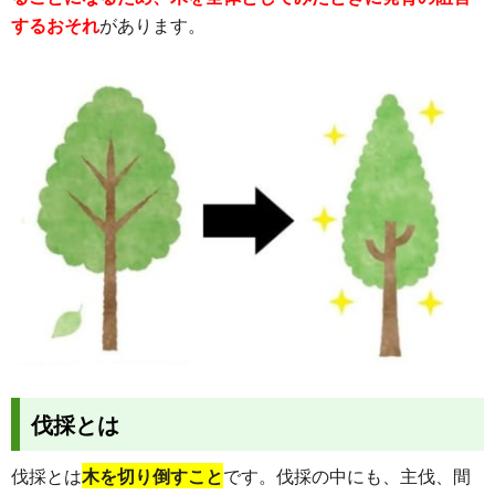
するおそれ
があります。
伐採とは
伐採とは
木を切り倒すこと
です。伐採の中にも、主伐、間