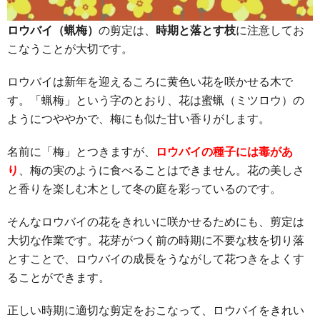
ロウバイ（蝋梅）
の剪定は、
時期と落とす枝
に注意してお
こなうことが大切です。
ロウバイは新年を迎えるころに黄色い花を咲かせる木で
す。「蝋梅」という字のとおり、花は蜜蝋（ミツロウ）の
ようにつややかで、梅にも似た甘い香りがします。
名前に「梅」とつきますが、
ロウバイの種子には毒があ
り
、梅の実のように食べることはできません。花の美しさ
と香りを楽しむ木として冬の庭を彩っているのです。
そんなロウバイの花をきれいに咲かせるためにも、剪定は
大切な作業です。花芽がつく前の時期に不要な枝を切り落
とすことで、ロウバイの成長をうながして花つきをよくす
ることができます。
正しい時期に適切な剪定をおこなって、ロウバイをきれい