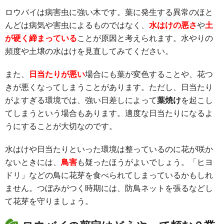
ロウバイは病害虫に強い木です。葉に発生する異常のほと
んどは病気や害虫によるものではなく、
水はけの悪さ
や
土
が硬く締まっている
ことが原因と考えられます。水やりの
頻度や土壌の水はけを見直してみてください。
また、
日当たりが悪い
場合にも葉が変色することや、花つ
きが悪くなってしまうことがあります。ただし、日当たり
がよすぎる環境では、強い日差しによって
葉焼け
を起こし
てしまうという場合もあります。適度な日当たりになるよ
うにすることが大切なのです。
水はけや日当たりといった環境は整っているのに花が咲か
ないときには、
鳥害
も疑ったほうがよいでしょう。「ヒヨ
ドリ」などの鳥に花芽を食べられてしまっているかもしれ
ません。つぼみがつく時期には、防鳥ネットを張るなどし
て花芽を守りましょう。