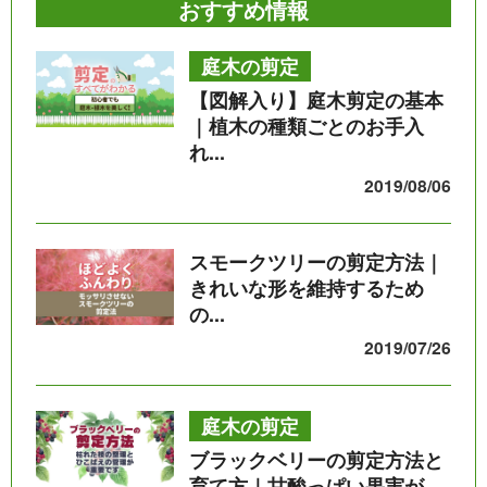
おすすめ情報
庭木の剪定
【図解入り】庭木剪定の基本
｜植木の種類ごとのお手入
れ...
2019/08/06
スモークツリーの剪定方法｜
きれいな形を維持するため
の...
2019/07/26
庭木の剪定
ブラックベリーの剪定方法と
育て方｜甘酸っぱい果実が