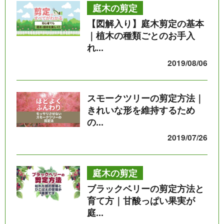
庭木の剪定
【図解入り】庭木剪定の基本
｜植木の種類ごとのお手入
れ...
2019/08/06
スモークツリーの剪定方法｜
きれいな形を維持するため
の...
2019/07/26
庭木の剪定
ブラックベリーの剪定方法と
育て方｜甘酸っぱい果実が
庭...