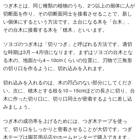
つぎ木とは、同じ種類の植物のうち、2つ以上の個体に人が
切断面を作り、その切断面同士を接着させることで、新し
い個体にするという方法です。土台になる木を「台木」、
その台木に接着する木を「穂木」といいます。
ソヨゴのつぎ木は「切りつぎ」と呼ばれる方法です。適切
な時期は
3月～4月頃
になります。まずはソヨゴの台木とな
る木の、地面から4～10cmくらいの位置に、刃物で三角形
の切り口を作るように、切れ込みを入れます。
切れ込みを入れるのは、木の凹凸のない部分にしてくださ
い。次に、穂木とする枝を10～15cmほどの長さに切り、台
木に作った切り口に、切り口同士が密着するように差し込
みましょう。
つぎ木の成功率を上げるためには、つぎ木テープを使っ
て、
切り口をしっかりと密着させる
ことが大切です。つぎ
木テープは園芸用品店やホームセンターで購入できます。