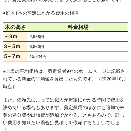
●庭木1本の剪定にかかる費用の相場
木の高さ
料金相場
～3ｍ
2,988円
3～5ｍ
6,860円
5～7ｍ
15,624円
※上表の平均価格は、剪定業者9社のホームページに記載さ
れている料金の平均値を算出したものです。（2020年10月
時点）
また、依頼先によっては職人が剪定にかかる時間で費用を
決めている場合もあります。剪定費用のほかにも追加で
枝
葉の処分費
や
出張費
が追加でかかることもあるので、詳し
い費用を知りたい場合は
見積りを依頼するとよいでしょ
う
。