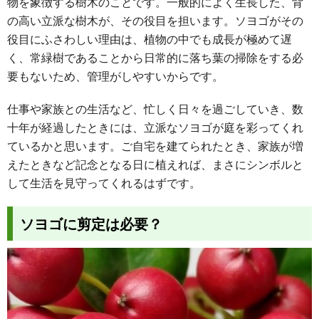
物を象徴する樹木のことです。一般的によく生長した、背
の高い立派な樹木が、その役目を担います。ソヨゴがその
役目にふさわしい理由は、植物の中でも成長が極めて遅
く、常緑樹であることから
日常的に落ち葉の掃除をする必
要もない
ため、管理がしやすいからです。
仕事や家族との生活など、忙しく日々を過ごしていき、数
十年が経過したときには、立派なソヨゴが庭を彩ってくれ
ているかと思います。ご自宅を建てられたとき、家族が増
えたときなど記念となる日に植えれば、まさにシンボルと
して生活を見守ってくれるはずです。
ソヨゴに剪定は必要？