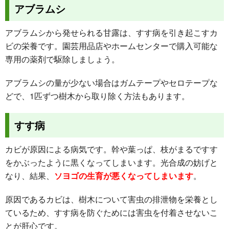
アブラムシ
アブラムシから発せられる甘露は、すす病を引き起こすカ
ビの栄養です。園芸用品店やホームセンターで購入可能な
専用の薬剤で駆除しましょう。
アブラムシの量が少ない場合は
ガムテープやセロテープな
どで、1匹ずつ樹木から取り除く
方法もあります。
すす病
カビが原因による病気です。幹や葉っぱ、枝がまるですす
をかぶったように黒くなってしまいます。光合成の妨げと
なり、結果、
ソヨゴの生育が悪くなってしまいます
。
原因であるカビは、樹木について害虫の排泄物を栄養とし
ているため、すす病を防ぐためには
害虫を付着させないこ
とが肝心
です。