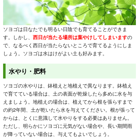
ソヨゴは日なたでも明るい日陰でも育てることができま
す。しかし、
西日が当たる場所は葉やけしてしまいます
の
で、なるべく西日が当たらないところで育てるようにしま
しょう。ソヨゴは水はけがよい土も好みます。
水やり・肥料
ソヨゴの水やりは、鉢植えと地植えで異なります。鉢植え
で育てている場合は、土の表面が乾燥したら多めに水を与
えましょう。地植えの場合は、植えてから根を張らすまで
の約2年間、土が乾いたら水を与えてください。
根が張って
からは、とくに意識して水やりをする必要はありません
。
ただし、明らかにソヨゴに元気がない場合や、長い期間雨
が降っていない場合は、与えてもよいでしょう。