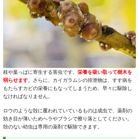
枝や葉っぱに寄生する害虫です。
栄養を吸い取って樹木を
弱らせます
。さらに、カイガラムシの排泄物は、すす病を
もたらすカビの栄養にもなってしまうため、早々に駆除し
なければなりません。
ロウのような殻に覆われていているものは成虫で、薬剤の
効き目が薄いため
ヘラやブラシで擦り落としてください
。
殻のない幼虫は専用の薬剤で駆除できます。