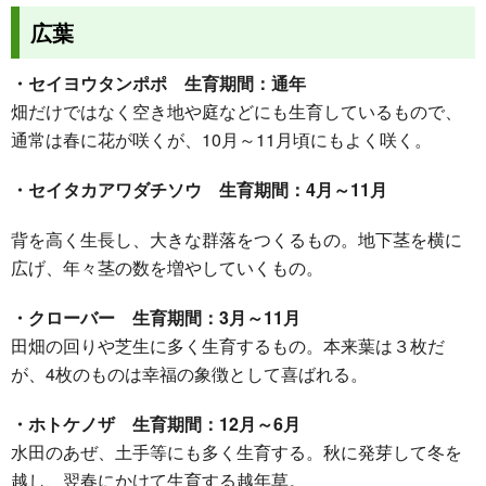
広葉
・セイヨウタンポポ 生育期間：通年
畑だけではなく空き地や庭などにも生育しているもので、
通常は春に花が咲くが、10月～11月頃にもよく咲く。
・セイタカアワダチソウ 生育期間：4月～11月
背を高く生長し、大きな群落をつくるもの。地下茎を横に
広げ、年々茎の数を増やしていくもの。
・クローバー 生育期間：3月～11月
田畑の回りや芝生に多く生育するもの。本来葉は３枚だ
が、4枚のものは幸福の象徴として喜ばれる。
・ホトケノザ 生育期間：12月～6月
水田のあぜ、土手等にも多く生育する。秋に発芽して冬を
越し、翌春にかけて生育する越年草。