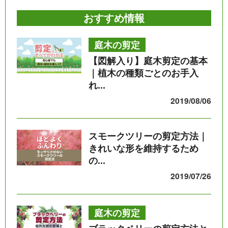
おすすめ情報
庭木の剪定
【図解入り】庭木剪定の基本
｜植木の種類ごとのお手入
れ...
2019/08/06
スモークツリーの剪定方法｜
きれいな形を維持するため
の...
2019/07/26
庭木の剪定