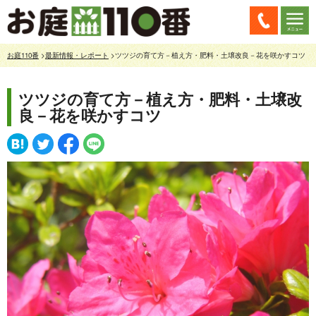
お庭110番
>
最新情報・レポート
>ツツジの育て方－植え方・肥料・土壌改良－花を咲かすコツ
ツツジの育て方－植え方・肥料・土壌改
良－花を咲かすコツ