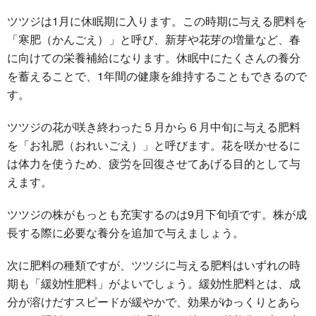
ツツジは1月に休眠期に入ります。この時期に与える肥料を
「寒肥（かんごえ）」と呼び、新芽や花芽の増量など、春
に向けての栄養補給になります。休眠中にたくさんの養分
を蓄えることで、1年間の健康を維持することもできるので
す。
ツツジの花が咲き終わった５月から６月中旬に与える肥料
を「お礼肥（おれいごえ）」と呼びます。花を咲かせるに
は体力を使うため、疲労を回復させてあげる目的として与
えます。
ツツジの株がもっとも充実するのは9月下旬頃です。株が成
長する際に必要な養分を追加で与えましょう。
次に肥料の種類ですが、ツツジに与える肥料はいずれの時
期も「緩効性肥料」がよいでしょう。緩効性肥料とは、成
分が溶けだすスピードが緩やかで、効果がゆっくりとあら