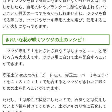
自宅でツツジを育てる際にうまく育たなかった原因は、も
しかしたら、自宅の鉢やプランターに酸性が含まれていな
いことが原因の一つであるかもしれませんね。ツツジを育
てる際には、ツツジやサツキ専用の土を選び、使用するこ
とが大切になってきます。
きれいな花が咲くツツジの土のレシピ！
「ツツジ専用の土をわざわざ買うのはちょっと……」と感
じる方も大丈夫です。ツツジ用に自分で土を配合すること
ができます。
鹿沼土(かぬまつち)、ピートモス、赤玉土、バーミキュライ
トを４：３：２：１：で配合するとツツジがきれいに咲く
ための土を作ることができます。
ただし、土は酸性の状態にしたいので、石灰などは使用し
ないよう気を付けてください。土がアルカリ性に変化して