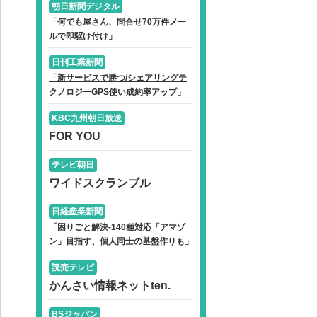
朝日新聞デジタル
「何でも屋さん、問合せ70万件メー
ルで即駆け付け」
日刊工業新聞
「新サービスで勝つ/シェアリングテ
クノロジーGPS使い成約率アップ」
KBC九州朝日放送
FOR YOU
テレビ朝日
ワイドスクランブル
日経産業新聞
「困りごと解決-140種対応「アマゾ
ン」目指す、個人同士の基盤作りも」
読売テレビ
かんさい情報ネットten.
BSジャパン