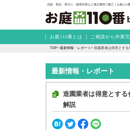
伐採・剪定・草刈り・雑草対策など適正費用で施工｜お庭110
お庭110番とは
ご相談から作業完
TOP
>
最新情報・レポート
>
造園業者は得意とする
最新情報・レポート
造園業者は得意とする
解説