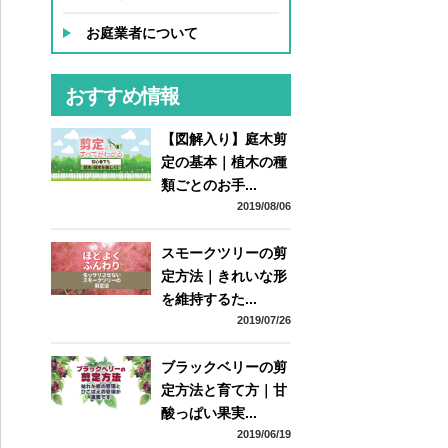
お庭業者について
おすすめ情報
【図解入り】庭木剪
定の基本｜植木の種
類ごとのお手...
2019/08/06
スモークツリーの剪
定方法｜きれいな形
を維持するた...
2019/07/26
ブラックベリーの剪
定方法と育て方｜甘
酸っぱい果実...
2019/06/19